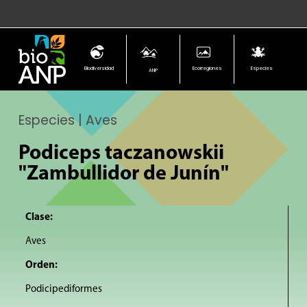
Biodiversidad
Ecorregiones
Especies
ANP
Especies | Aves
Podiceps taczanowskii
"Zambullidor de Junín"
Clase:
Aves
Orden:
Podicipediformes