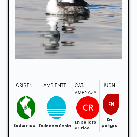
ORIGEN
AMBIENTE
CAT.
IUCN
AMENAZA
En
En peligro
peligro
Endemica
Dulceacuícola
crítico