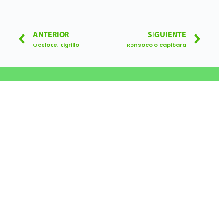
ANTERIOR
SIGUIENTE
Ocelote, tigrillo
Ronsoco o capibara
Calle Diecisiete 355, Urb. El Palomar, San Isidro
Lunes a viernes 8:00 a 17:00.
Central: 01 7177500
sernanpteatiende@sernanp.gob.pe
© Todos los Derechos Reservados
Síguenos