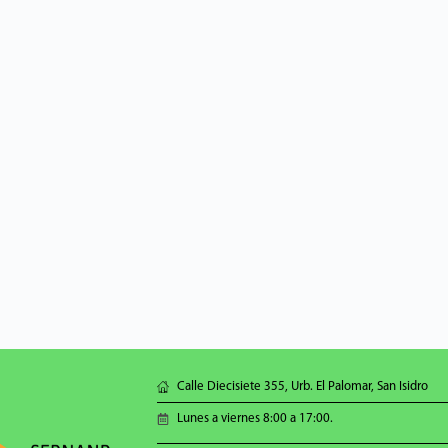
Calle Diecisiete 355, Urb. El Palomar, San Isidro
Lunes a viernes 8:00 a 17:00.