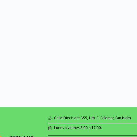
Calle Diecisiete 355, Urb. El Palomar, San Isidro
Lunes a viernes 8:00 a 17:00.