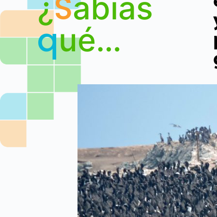
S
¿
abías
q
ué…