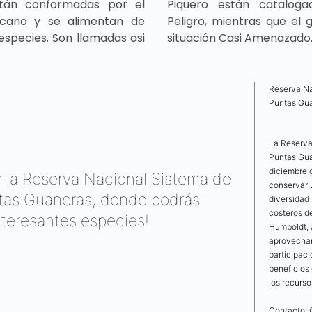
tán conformadas por el
Piquero están catalog
icano y se alimentan de
Peligro, mientras que el
especies. Son llamadas asi
situación Casi Amenazado
Reserva Nac
Puntas Gu
La Reserva 
Puntas Gua
diciembre d
r la Reserva Nacional Sistema de
conservar 
untas Guaneras, donde podrás
diversidad
costeros de
nteresantes especies!
Humboldt, 
aprovecham
participaci
beneficios 
los recurso
Contacto: 