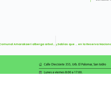
¿Sabías que … la Reserva Comunal Amarakaeri alberga arboles longevos de más de 1.000 años?
Calle Diecisiete 355, Urb. El Palomar, San Isidro
Lunes a viernes 8:00 a 17:00.
Central: 01 7177500
sernanpteatiende@sernanp.gob.pe
© Todos los Derechos Reservados