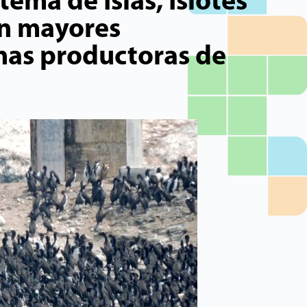
tema de Islas, Islotes
an mayores
nas productoras de