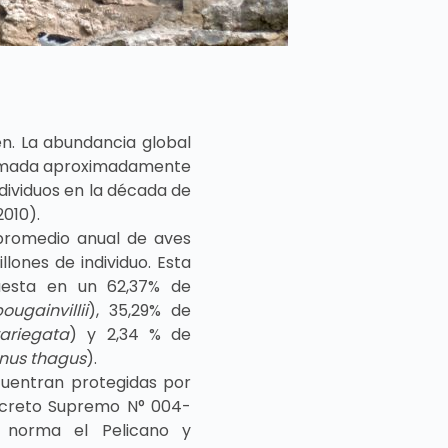
n. La abundancia global
timada aproximadamente
dividuos en la década de
2010).
 promedio anual de aves
lones de individuo. Esta
uesta en un 62,37% de
ugainvillii
), 35,29% de
ariegata
) y 2,34 % de
nus thagus
).
cuentran protegidas por
ecreto Supremo N° 004-
a norma el Pelicano y