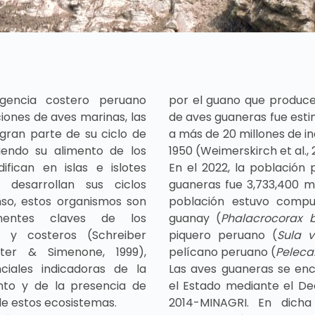
gencia costero peruano
por el guano que produce
iones de aves marinas, las
de aves guaneras fue es
 gran parte de su ciclo de
a más de 20 millones de in
iendo su alimento de los
1950 (Weimerskirch et al., 
ifican en islas e islotes
En el 2022, la población
 desarrollan sus ciclos
guaneras fue 3,733,400 mil
so, estos organismos son
población estuvo comp
nentes claves de los
guanay (
Phalacrocorax bo
s y costeros (Schreiber
piquero peruano (
Sula v
tter & Simenone, 1999),
pelícano peruano (
Peleca
iales indicadoras de la
Las aves guaneras se en
ento y de la presencia de
el Estado mediante el D
e estos ecosistemas.
2014-MINAGRI. En dich