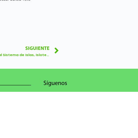
SIGUIENTE
¿Sabías que … en la Reserva Nacional Sistema de Islas, Islotes y Puntas Guaneras habita una especie especialista en lanzarse en picada para capturar a sus presas?
Síguenos