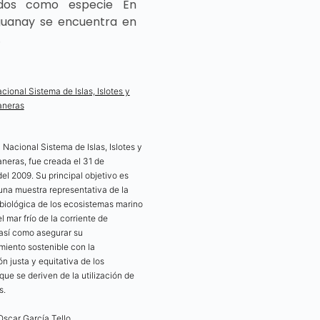
ados como especie En
 guanay se encuentra en
.
ional Sistema de Islas, Islotes y
aneras
Nacional Sistema de Islas, Islotes y
neras, fue creada el 31 de
el 2009. Su principal objetivo es
una muestra representativa de la
 biológica de los ecosistemas marino
l mar frío de la corriente de
así como asegurar su
iento sostenible con la
ón justa y equitativa de los
que se deriven de la utilización de
s.
Oscar García Tello