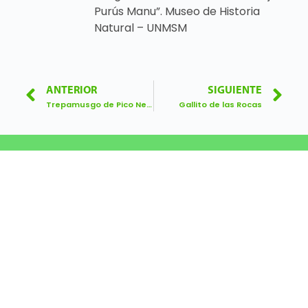
Purús Manu”. Museo de Historia
Natural – UNMSM
ANTERIOR
SIGUIENTE
Trepamusgo de Pico Negro
Gallito de las Rocas
Calle Diecisiete 355, Urb. El Palomar, San Isidro
Lunes a viernes 8:00 a 17:00.
Central: 01 7177500
sernanpteatiende@sernanp.gob.pe