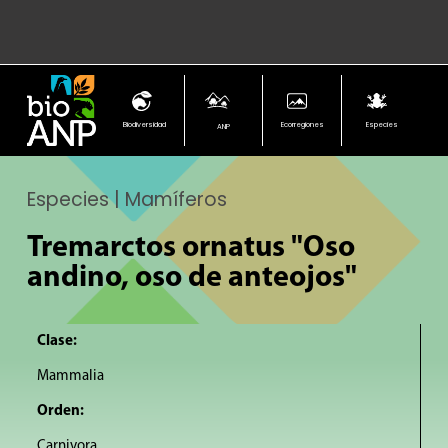
Biodiversidad
Ecorregiones
Especies
ANP
Especies | Mamíferos
Tremarctos ornatus "Oso
andino, oso de anteojos"
Clase:
Mammalia
Orden:
Carnivora