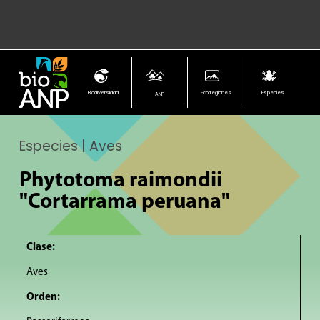
Biodiversidad
Ecorregiones
Especies
ANP
Especies | Aves
Phytotoma raimondii
"Cortarrama peruana"
Clase:
Aves
Orden: