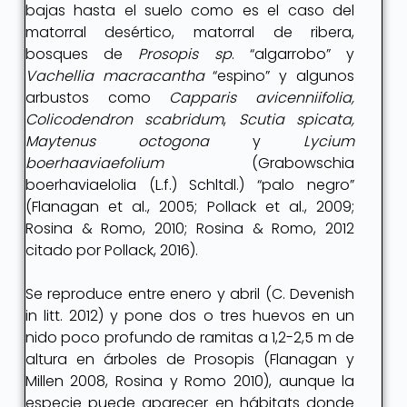
bajas hasta el suelo como es el caso del
matorral desértico, matorral de ribera,
bosques de
Prosopis sp
. “algarrobo” y
Vachellia macracantha
“espino” y algunos
arbustos como
Capparis avicenniifolia,
Colicodendron scabridum
,
Scutia spicata,
Maytenus octogona
y
Lycium
boerhaaviaefolium
(Grabowschia
boerhaviaelolia (L.f.) Schltdl.) “palo negro”
(Flanagan et al., 2005; Pollack et al., 2009;
Rosina & Romo, 2010; Rosina & Romo, 2012
citado por Pollack, 2016).
Se reproduce entre enero y abril (C. Devenish
in litt. 2012) y pone dos o tres huevos en un
nido poco profundo de ramitas a 1,2-2,5 m de
altura en árboles de Prosopis (Flanagan y
Millen 2008, Rosina y Romo 2010), aunque la
especie puede aparecer en hábitats donde