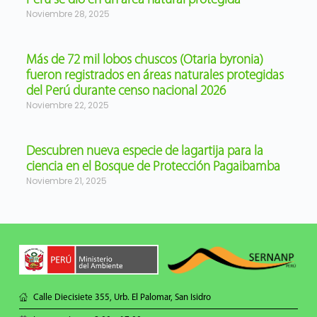
Perú se dio en un área natural protegida
Noviembre 28, 2025
Más de 72 mil lobos chuscos (Otaria byronia)
fueron registrados en áreas naturales protegidas
del Perú durante censo nacional 2026
Noviembre 22, 2025
Descubren nueva especie de lagartija para la
ciencia en el Bosque de Protección Pagaibamba
Noviembre 21, 2025
Calle Diecisiete 355, Urb. El Palomar, San Isidro