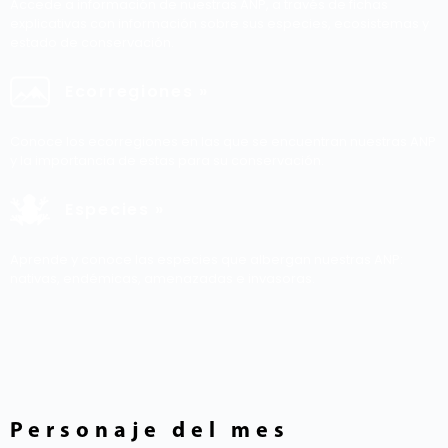
Accede a información de nuestras ANP, a través de fichas
explicativas con información sobre sus especies, ecosistemas y
estado de conservación.
Ecorregiones »
Conoce los ecorregiones en las que se encuentran nuestras ANP
y la importancia de estas para su conservación.
Especies »
Aprende y conoce las especies que albergan nuestras ANP:
nativas, endémicas, amenazadas e invasoras.
Personaje del mes