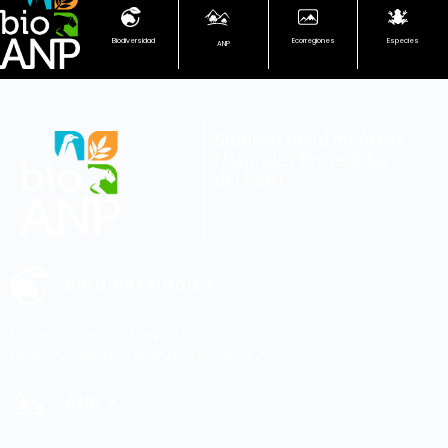
Biodiversidad
Ecorregiones
Especies
ANP
Biodiversidad en Áreas
Naturales Protegidas
del Perú
Biodiversidad »
Encuentra definiciones en torno a la
biodiversidad que albergan nuestras ANP.
ANP »