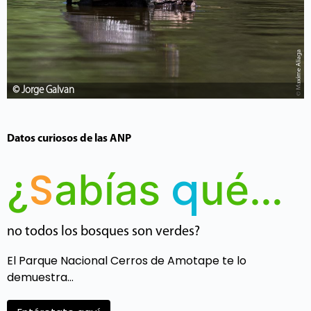
© Jorge Galvan
Datos curiosos de las ANP
S
q
¿
abías
ué…
no todos los bosques son verdes?
El Parque Nacional Cerros de Amotape te lo
demuestra…