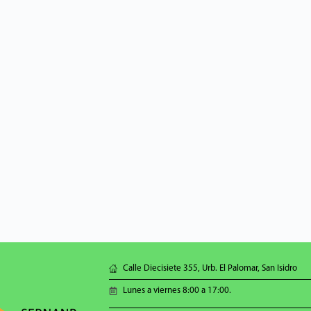
Calle Diecisiete 355, Urb. El Palomar, San Isidro
Lunes a viernes 8:00 a 17:00.