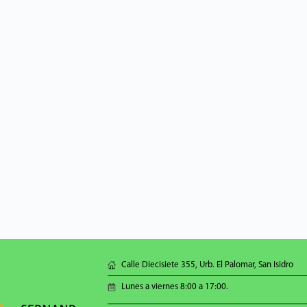
Calle Diecisiete 355, Urb. El Palomar, San Isidro
Lunes a viernes 8:00 a 17:00.