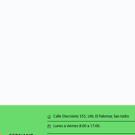
Calle Diecisiete 355, Urb. El Palomar, San Isidro
Lunes a viernes 8:00 a 17:00.