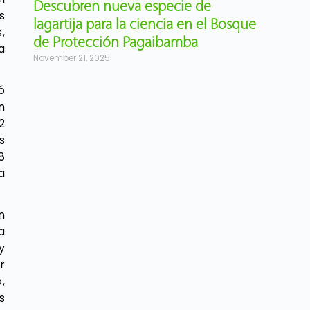
Descubren nueva especie de
s
lagartija para la ciencia en el Bosque
,
de Protección Pagaibamba
a
November 21, 2025
ó
n
2
s
8
a
n
a
y
r
,
s