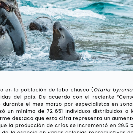
to en la población de lobo chusco (
Otaria byronia
egidas del país. De acuerdo con el reciente “Cens
o durante el mes marzo por especialistas en zona
zó un mínimo de 72 651 individuos distribuidos a l
nforme destaca que esta cifra representa un aument
que la producción de crías se incrementó en 29.5 %
de la especie en varias colonias reproductivas de