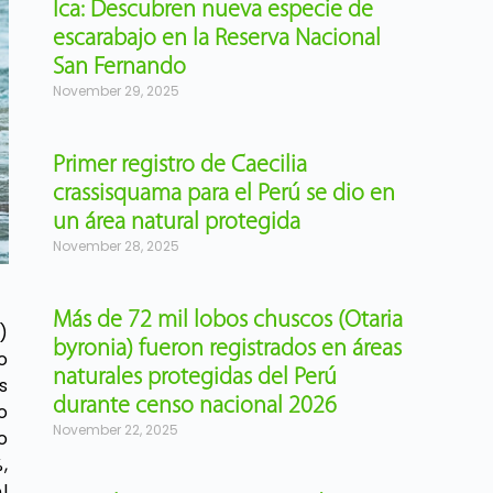
Ica: Descubren nueva especie de
escarabajo en la Reserva Nacional
San Fernando
November 29, 2025
Primer registro de Caecilia
crassisquama para el Perú se dio en
un área natural protegida
November 28, 2025
Más de 72 mil lobos chuscos (Otaria
)
byronia) fueron registrados en áreas
o
naturales protegidas del Perú
s
durante censo nacional 2026
o
November 22, 2025
o
,
l