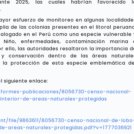
rante 2025, las cuales habrían favorecido l
.
mayor esfuerzo de monitoreo en algunas localidade
ia de las colonias presentes en el litoral peruano
talogado en el Perú como una especie vulnerable 
Niño, enfermedades, contaminación marina 
r ello, las autoridades resaltaron la importancia d
 y conservación dentro de las áreas naturale
ar la protección de esta especie emblemática de
l siguiente enlace:
informes-publicaciones/8056730-censo-nacional-
interior-de-areas-naturales-protegidas
:
nt/file/9863611/8056730-censo-nacional-de-lobo
-de-areas-naturales-protegidas.pdf?v=1777036921